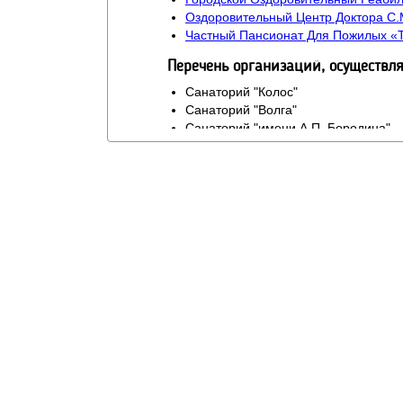
Оздоровительный Центр Доктора С.
Частный Пансионат Для Пожилых «
Перечень организаций, осуществ
Санаторий "Колос"
Санаторий "Волга"
Санаторий "имени А.П. Бородина"
Санаторий "им. Ивана Сусанина"
Санаторий "Костромской"
Санаторий "Лунево"
Санаторий "Юбилейный"
Специализированные аптек
Аптека «Губернская». Адрес: г. Костро
Аптека №77. Адрес: г. Кострома, ул. Бе
Приобретение технических 
«Медтехника».