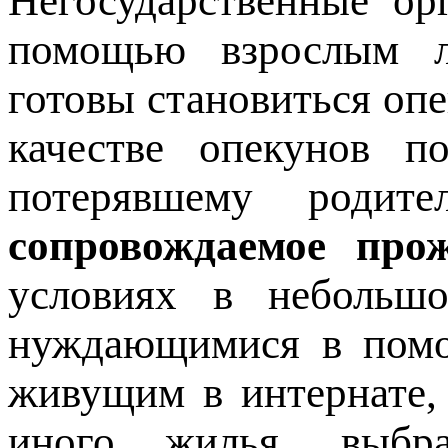
Негосударственные ор
помощью взрослым л
готовы становиться оп
качестве опекунов по
потерявшему родит
сопровождаемое про
условиях в небольш
нуждающимися в помо
живущим в интернате
иного жилья, выбр