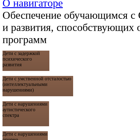
О навигаторе
Обеспечение обучающимся с 
и развития, способствующих 
программ
Дети с задержкой
психического
развития
Дети с умственной отсталостью
(интеллектуальными
нарушениями)
Дети с нарушениями
аутистического
спектра
Дети с нарушениями
опорно-