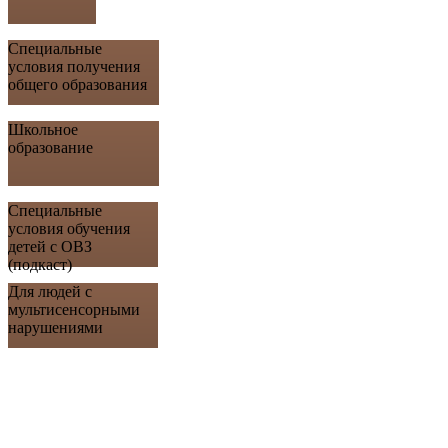
Специальные
условия получения
общего образования
Школьное
образование
Специальные
условия обучения
детей с ОВЗ
(подкаст)
Для людей с
мультисенсорными
нарушениями