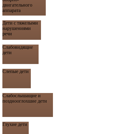
двигательного
аппарата
Дети с тяжелыми
нарушениями
речи
Слабовидящие
дети
Слепые дети
Слабослышащие и
позднооглохшие дети
Глухие дети